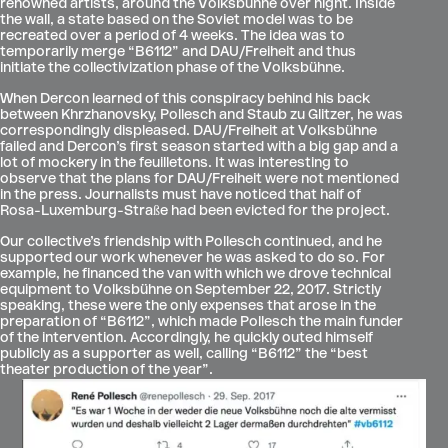
renowned artists, around the Volksbühne over night. Inside
the wall, a state based on the Soviet model was to be
recreated over a period of 4 weeks. The idea was to
temporarily merge “B6112” and DAU/Freiheit and thus
initiate the collectivization phase of the Volksbühne.
When Dercon learned of this conspiracy behind his back
between Khrzhanovsky, Pollesch and Staub zu Glitzer, he was
correspondingly displeased. DAU/Freiheit at Volksbühne
failed and Dercon’s first season started with a big gap and a
lot of mockery in the feuilletons. It was interesting to
observe that the plans for DAU/Freiheit were not mentioned
in the press. Journalists must have noticed that half of
Rosa-Luxemburg-Straße had been evicted for the project.
Our collective’s friendship with Pollesch continued, and he
supported our work whenever he was asked to do so. For
example, he financed the van with which we drove technical
equipment to Volksbühne on September 22, 2017. Strictly
speaking, these were the only expenses that arose in the
preparation of “B6112”, which made Pollesch the main funder
of the intervention. Accordingly, he quickly outed himself
publicly as a supporter as well, calling “B6112” the “best
theater production of the year”.