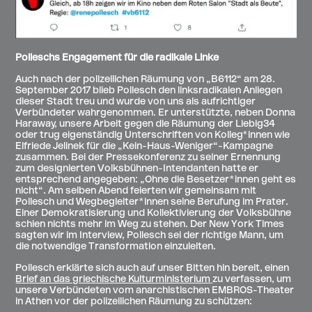
Polleschs Engagement für die radikale Linke
Auch nach der polizeilichen Räumung von „B6112“ am 28.
September 2017 blieb Pollesch den linksradikalen Anliegen
dieser Stadt treu und wurde von uns als aufrichtiger
Verbündeter wahrgenommen. Er unterstützte, neben Donna
Haraway, unsere Arbeit gegen die Räumung der Liebig34
oder trug eigenständig Unterschriften von Kolleg*innen wie
Elfriede Jelinek für die „Kein-Haus-Weniger“-Kampagne
zusammen. Bei der Pressekonferenz zu seiner Ernennung
zum designierten Volksbühnen-Intendanten hatte er
entsprechend angegeben: „Ohne die Besetzer*innen geht es
nicht“. Am selben Abend feierten wir gemeinsam mit
Pollesch und Wegbegleiter*innen seine Berufung im Prater.
Einer Demokratisierung und Kollektivierung der Volksbühne
schien nichts mehr im Weg zu stehen. Der New York Times
sagten wir im Interview, Pollesch sei der richtige Mann, um
die notwendige Transformation einzuleiten.
Pollesch erklärte sich auch auf unser Bitten hin bereit, einen
Brief an das griechische Kulturministerium
zu verfassen, um
unsere Verbündeten vom anarchistischen EMBROS-Theater
in Athen vor der polizeilichen Räumung zu schützen: