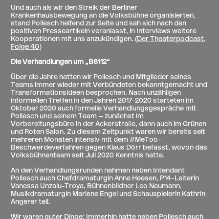
Und auch als wir den Streik der Berliner
Krankenhausbewegung an die Volksbühne organisierten,
stand Pollesch helfend zur Seite und sah sich nach den
positiven Presseartikeln veranlasst, in Interviews weitere
Kooperationen mit uns anzukündigen. (
Der Theaterpodcast,
Folge 40
)
Die Verhandlungen um „B6112“
Über die Jahre hatten wir Pollesch und Mitglieder seines
Teams immer wieder mit Verbündeten bekanntgemacht und
Transformationsideen besprochen. Nach unzähligen
informellen Treffen in den Jahren 2017-2020 starteten im
Oktober 2020 auch formelle Verhandlungsgespräche mit
Pollesch und seinem Team – zunächst im
Vorbereitungsbüro in der Ackerstraße, dann auch im Grünen
und Roten Salon. Zu diesem Zeitpunkt waren wir bereits seit
mehreren Monaten intensiv mit dem #MeToo-
Beschwerdeverfahren gegen Klaus Dörr befasst, wovon das
Volksbühnenteam seit Juli 2020 Kenntnis hatte.
An den Verhandlungsrunden nahmen neben Intendant
Pollesch auch Chefdramaturgin Anna Heesen, P14-Leiterin
Vanessa Unzalu-Troya, Bühnenbildner Leo Neumann,
Musikdramaturgin Marlene Engel und Schauspielerin Kathrin
Angerer teil.
Wir waren guter Dinge: Immerhin hatte neben Pollesch auch