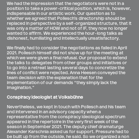
We had the impression that the negotiators were not in a
position to take a power-critical position, which is, however,
indispensable in our artistic work. Our question as to
whether we agreed that Pollesch’s directorship should be
replaced in perspective by a self-organized structure, that it
was only a matter of HOW and not of IF, they now no longer
wanted to affirm. We experienced the hour-long talks as
dishonest, humiliating and intellectually unsatisfactory.
We finally had to consider the negotiations as failed in April
2021. Pollesch himself did not show up for the meeting at
which we were given a final refusal. Our proposal to extend
the talks to delegates from other groups and initiatives or
to go into a retreat lasting several days to concretize the
lines of conflict were rejected. Anna Heesen conveyed the
team decision with the explanation that for the
implementation of our demands “they simply lack the
imagination.”
Conspiracy ideologist at Volksbühne
Nevertheless, we kept in touch with Pollesch and his team
and intervened in an advisory capacity when a
representative from the conspiracy ideological spectrum
appeared in the repertoire in the very first week of the
season in September 2021. The deputy chief dramaturge
Alexander Karschnia asked us for support. Pressure had to
be built up from the outside, he said. So we organized a non