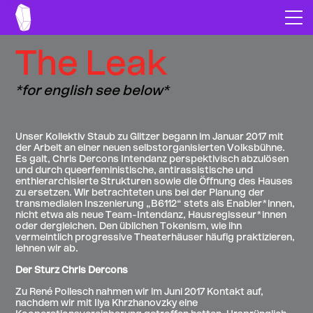
The Leak
*for english see below*
Unser Kollektiv Staub zu Glitzer begann im Januar 2017 mit
der Arbeit an einer neuen selbstorganisierten Volksbühne.
Es galt, Chris Dercons Intendanz perspektivisch abzulösen
und durch queerfeministische, antirassistische und
enthierarchisierte Strukturen sowie die Öffnung des Hauses
zu ersetzen. Wir betrachteten uns bei der Planung der
transmedialen Inszenierung „B6112“ stets als Enabler*innen,
nicht etwa als neue Team-Intendanz, Hausregisseur*innen
oder dergleichen. Den üblichen Tokenism, wie ihn
vermeintlich progressive Theaterhäuser häufig praktizieren,
lehnen wir ab.
Der Sturz Chris Dercons
Zu René Pollesch nahmen wir im Juni 2017 Kontakt auf,
nachdem wir mit Ilya Khrzhanovzky eine