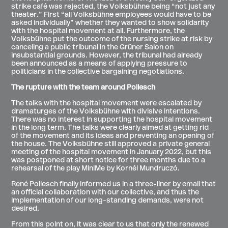
strike café was rejected, the Volksbühne being “not just any
theater.” First “all Volksbühne employees would have to be
asked individually” whether they wanted to show solidarity
with the hospital movement at all. Furthermore, the
Volksbühne put the outcome of the nursing strike at risk by
canceling a public tribunal in the Grüner Salon on
insubstantial grounds. However, the tribunal had already
been announced as a means of applying pressure to
politicians in the collective bargaining negotiations.
The rupture with the team around Pollesch
The talks with the hospital movement were escalated by
dramaturges of the Volksbühne with divisive intentions.
There was no interest in supporting the hospital movement
in the long term. The talks were clearly aimed at getting rid
of the movement and its ideas and preventing an opening of
the house. The Volksbühne still approved a private general
meeting of the hospital movement in January 2022, but this
was postponed at short notice for three months due to a
rehearsal of the play MiniMe by Kornél Mundruczó.
René Pollesch finally informed us in a three-liner by email that
an official collaboration with our collective, and thus the
implementation of our long-standing demands, were not
desired.
From this point on, it was clear to us that only the renewed