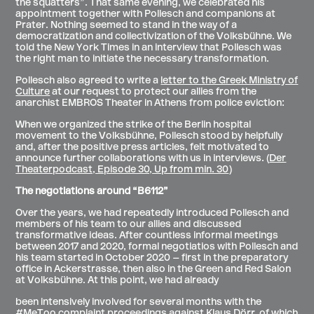
the squatters”. That same evening, we celebrated his
appointment together with Pollesch and companions at
Prater. Nothing seemed to stand in the way of a
democratization and collectivization of the Volksbühne. We
told the New York Times in an interview that Pollesch was
the right man to initiate the necessary transformation.
Pollesch also agreed to write a
letter to the Greek Ministry of
Culture
at our request to protect our allies from the
anarchist EMBROS Theater in Athens from police eviction:
When we organized the strike of the Berlin hospital
movement to the Volksbühne, Pollesch stood by helpfully
and, after the positive press articles, felt motivated to
announce further collaborations with us in interviews. (
Der
Theaterpodcast, Episode 30, Up from min. 30
)
The negotiations around “B6112”
Over the years, we had repeatedly introduced Pollesch and
members of his team to our allies and discussed
transformative ideas. After countless informal meetings
between 2017 and 2020, formal negotiatios with Pollesch and
his team started in October 2020 – first in the preparatory
office in Ackerstrasse, then also in the Green and Red Salon
at Volksbühne. At this point, we had already
been intensively involved for several months with the
#MeToo complaint proceedings against Klaus Dörr, of which