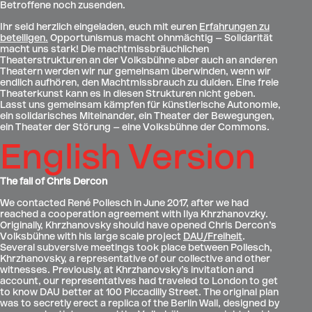
Betroffene noch zusenden.
Ihr seid herzlich eingeladen, euch mit euren
Erfahrungen zu
beteiligen.
Opportunismus macht ohnmächtig – Solidarität
macht uns stark! Die machtmissbräuchlichen
Theaterstrukturen an der Volksbühne aber auch an anderen
Theatern werden wir nur gemeinsam überwinden, wenn wir
endlich aufhören, den Machtmissbrauch zu dulden. Eine freie
Theaterkunst kann es in diesen Strukturen nicht geben.
Lasst uns gemeinsam kämpfen für künstlerische Autonomie,
ein solidarisches Miteinander, ein Theater der Bewegungen,
ein Theater der Störung – eine Volksbühne der Commons.
English Version
The fall of Chris Dercon
We contacted René Pollesch in June 2017, after we had
reached a cooperation agreement with Ilya Khrzhanovzky.
Originally, Khrzhanovsky should have opened Chris Dercon’s
Volksbühne with his large scale project
DAU/Freiheit
.
Several subversive meetings took place between Pollesch,
Khrzhanovsky, a representative of our collective and other
witnesses. Previously, at Khrzhanovsky’s invitation and
account, our representatives had traveled to London to get
to know DAU better at 100 Piccadilly Street. The original plan
was to secretly erect a replica of the Berlin Wall, designed by