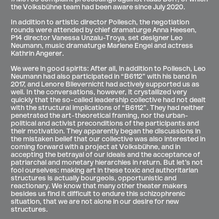
the Volksbühne team had been aware since July 2020.
In addition to artistic director Pollesch, the negotiation
rounds were attended by chief dramaturge Anna Heesen,
P14 director Vanessa Unzalu-Troya, set designer Leo
Neumann, music dramaturge Marlene Engel and actress
Kathrin Angerer.
We were in good spirits: After all, in addition to Pollesch, Leo
Neumann had also participated in “B6112” with his band in
2017, and Lenore Blievernicht had actively supported us as
well. In the conversations, however, it crystallized very
quickly that the so-called leadership collective had not dealt
with the structural implications of “B6112”. They had neither
penetrated the art-theoretical framing, nor the urban-
political and activist preconditions of the participants and
their motivation. They apparently began the discussions in
the mistaken belief that our collective was also interested in
coming forward with a project at Volksbühne, and in
accepting the betrayal of our ideals and the acceptance of
patriarchal and monetary hierarchies in return. But let’s not
fool ourselves: making art in these toxic and authoritarian
structures is actually bourgeois, opportunistic and
reactionary. We know that many other theater makers
besides us find it difficult to endure this schizophrenic
situation, that we are not alone in our desire for new
structures.