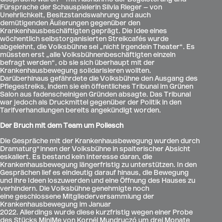
Fürsprache der Schauspielerin Silvia Rieger – von
Unehrlichkeit, Besitzstandswahrung und auch
demütigenden Äußerungen gegenüber den
Krankenhausbeschäftigten geprägt. Die Idee eines
wöchentlich selbstorganisierten Streikcafés wurde
abgelehnt, die Volksbühne sei „nicht irgendein Theater“. Es
müssten erst „alle Volksbühnenbeschäftigten einzeln
befragt werden“, ob sie sich überhaupt mit der
Krankenhausbewegung solidarisieren wollten.
Darüberhinaus gefährdete die Volksbühne den Ausgang des
Pflegestreiks, indem sie ein öffentliches Tribunal im Grünen
Salon aus fadenscheinigen Gründen absagte. Das Tribunal
war jedoch als Druckmittel gegenüber der Politik in den
Tarifverhandlungen bereits angekündigt worden.
Der Bruch mit dem Team um Pollesch
Die Gespräche mit der Krankenhausbewegung wurden durch
Dramaturg*innen der Volksbühne in spalterischer Absicht
eskaliert. Es bestand kein Interesse daran, die
Krankenhausbewegung längerfristig zu unterstützen. In den
Gesprächen lief es eindeutig darauf hinaus, die Bewegung
und ihre Ideen loszuwerden und eine Öffnung des Hauses zu
verhindern. Die Volksbühne genehmigte noch
eine geschlossene Mitgliederversammlung der
Krankenhausbewegung im Januar
2022. Allerdings wurde diese kurzfristig wegen einer Probe
des Stücks MiniMe von Kornél Mundruczó um drei Monate