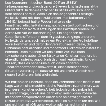
Leo Neumann mit seiner Band 2017 an „B6112“
teilgenommen und auch Lenore Blievernicht hatte uns aktiv
unterstützt. In den Gesprächen kristallisierte sich jedoch
sehr schnell heraus, dass sich das sogenannte Leitungs-
Kollektiv nicht mit den strukturellen Implikationen von
„B6112“ befasst hatte. Weder hatte es die
kunsttheoretische Rahmung, noch die stadtpolitischen und
aktivistischen Voraussetzungen der Partizipierenden und
deren Motivation durchdrungen. Sie begannen die
Gespräche offenbar in dem Irrglauben, es ginge unserem
Kollektiv darum, auch mit einem Projekt an der Volksbühne
vorzukommen und dafür den Verrat unserer Ideale, die
Hinnahme patriarchaler und monetärer Hierarchien in Kauf zu
nehmen. Doch machen wir uns nichts vor: in diesen
toxischen und autoritären Strukturen Kunst zu machen, ist
eigentlich spießig, opportunistisch und reaktionär. Und wir
wissen, dass es neben uns auch vielen anderen
Theaterschaffenden schwer fällt, diese schizophrene
Situation zu ertragen, dass wir mit unserem Wunsch nach
neuen Strukturen nicht allein sind.
Wir hatten den Eindruck, dass die Verhandelnden nicht in der
Lage waren, eine machtkritische Position einzunehmen, was
in unserer künstlerischen Arbeit jedoch unabdingbar ist.
Unserer Frage, ob wir uns darin einig seien, dass Polleschs
Intendanz perspektivisch durch eine selbstorganisierte
Struktur ersetzt werden sollte, dass es nur noch um das WIE
und nicht um ein OB gehe, wollten sie nun nicht mehr