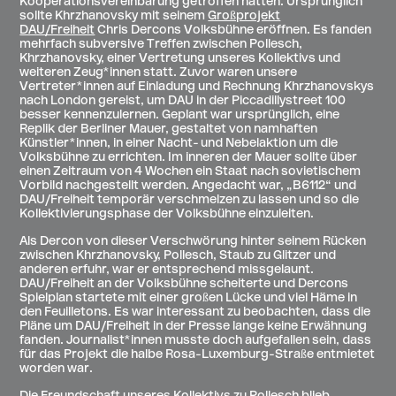
Kooperationsvereinbarung getroffen hatten. Ursprünglich
sollte Khrzhanovsky mit seinem
Großprojekt
DAU/Freiheit
Chris Dercons Volksbühne eröffnen. Es fanden
mehrfach subversive Treffen zwischen Pollesch,
Khrzhanovsky, einer Vertretung unseres Kollektivs und
weiteren Zeug*innen statt. Zuvor waren unsere
Vertreter*innen auf Einladung und Rechnung Khrzhanovskys
nach London gereist, um DAU in der Piccadillystreet 100
besser kennenzulernen. Geplant war ursprünglich, eine
Replik der Berliner Mauer, gestaltet von namhaften
Künstler*innen, in einer Nacht- und Nebelaktion um die
Volksbühne zu errichten. Im inneren der Mauer sollte über
einen Zeitraum von 4 Wochen ein Staat nach sovietischem
Vorbild nachgestellt werden. Angedacht war, „B6112“ und
DAU/Freiheit temporär verschmelzen zu lassen und so die
Kollektivierungsphase der Volksbühne einzuleiten.
Als Dercon von dieser Verschwörung hinter seinem Rücken
zwischen Khrzhanovsky, Pollesch, Staub zu Glitzer und
anderen erfuhr, war er entsprechend missgelaunt.
DAU/Freiheit an der Volksbühne scheiterte und Dercons
Spielplan startete mit einer großen Lücke und viel Häme in
den Feuilletons. Es war interessant zu beobachten, dass die
Pläne um DAU/Freiheit in der Presse lange keine Erwähnung
fanden. Journalist*innen musste doch aufgefallen sein, dass
für das Projekt die halbe Rosa-Luxemburg-Straße entmietet
worden war.