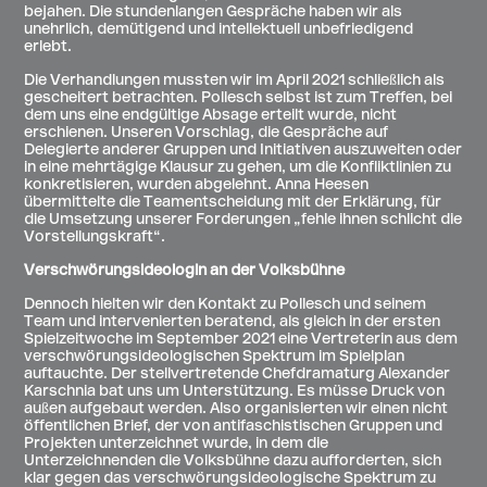
bejahen. Die stundenlangen Gespräche haben wir als
unehrlich, demütigend und intellektuell unbefriedigend
erlebt.
Die Verhandlungen mussten wir im April 2021 schließlich als
gescheitert betrachten. Pollesch selbst ist zum Treffen, bei
dem uns eine endgültige Absage erteilt wurde, nicht
erschienen. Unseren Vorschlag, die Gespräche auf
Delegierte anderer Gruppen und Initiativen auszuweiten oder
in eine mehrtägige Klausur zu gehen, um die Konfliktlinien zu
konkretisieren, wurden abgelehnt. Anna Heesen
übermittelte die Teamentscheidung mit der Erklärung, für
die Umsetzung unserer Forderungen „fehle ihnen schlicht die
Vorstellungskraft“.
Verschwörungsideologin an der Volksbühne
Dennoch hielten wir den Kontakt zu Pollesch und seinem
Team und intervenierten beratend, als gleich in der ersten
Spielzeitwoche im September 2021 eine Vertreterin aus dem
verschwörungsideologischen Spektrum im Spielplan
auftauchte. Der stellvertretende Chefdramaturg Alexander
Karschnia bat uns um Unterstützung. Es müsse Druck von
außen aufgebaut werden. Also organisierten wir einen nicht
öffentlichen Brief, der von antifaschistischen Gruppen und
Projekten unterzeichnet wurde, in dem die
Unterzeichnenden die Volksbühne dazu aufforderten, sich
klar gegen das verschwörungsideologische Spektrum zu