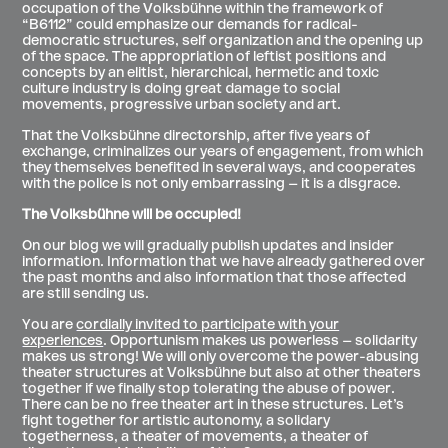
occupation of the Volksbühne within the framework of
“B6112” could emphasize our demands for radical-
democratic structures, self organization and the opening up
of the space. The appropriation of leftist positions and
concepts by an elitist, hierarchical, hermetic and toxic
culture industry is doing great damage to social
movements, progressive urban society and art.
That the Volksbühne directorship, after five years of
exchange, criminalizes our years of engagement, from which
they themselves benefited in several ways, and cooperates
with the police is not only embarrassing – it is a disgrace.
The Volksbühne will be occupied!
On our blog we will gradually publish updates and insider
information. Information that we have already gathered over
the past months and also information that those affected
are still sending us.
You are
cordially invited to participate with your
experiences
. Opportunism makes us powerless – solidarity
makes us strong! We will only overcome the power-abusing
theater structures at Volksbühne but also at other theaters
together if we finally stop tolerating the abuse of power.
There can be no free theater art in these structures. Let’s
fight together for artistic autonomy, a solidary
togetherness, a theater of movements, a theater of