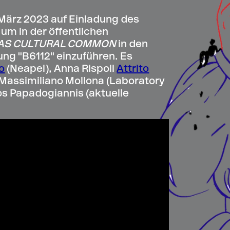
m März 2023 auf Einladung des
um in der öffentlichen
Y AS CULTURAL COMMON
in den
ung "B6112" einzuführen. Es
lo
(Neapel), Anna Rispoli
Attrito
 Massimiliano Mollona (Laboratory
s Papadogiannis (aktuelle