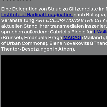
Eine Delegation von Staub zu Glitzer reiste i
Institute of Radical Imagination
nach Bologna, 
Veranstaltung
ART OCCUPATIONS & THE CIT
aktuellen Stand ihrer transmedialen Inszenier
sprachen außerdem: Gabriella Riccio für
L'Asi
(Brüssel), Emanuele Braga
MACAO
(Mailand),
of Urban Commons), Elena Novakovits & Thano
Theater-Besetzungen in Athen).